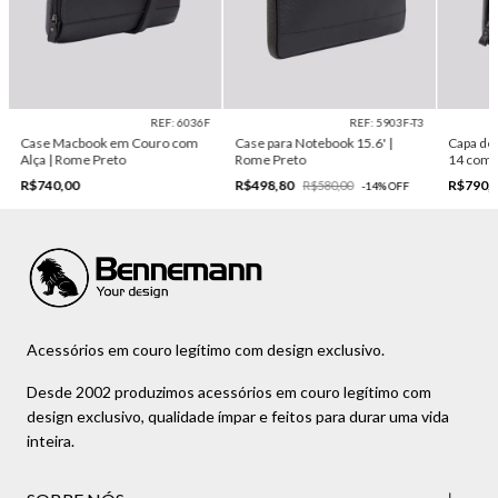
REF: 6036F
REF: 5903F-T3
Case Macbook em Couro com
Case para Notebook 15.6' |
Capa de
Alça | Rome Preto
Rome Preto
14 com 
R$740,00
R$498,80
R$790,
R$580,00
-
14
%
OFF
Acessórios em couro legítimo com design exclusivo.
Desde 2002 produzimos acessórios em couro legítimo com
design exclusivo, qualidade ímpar e feitos para durar uma vida
inteira.