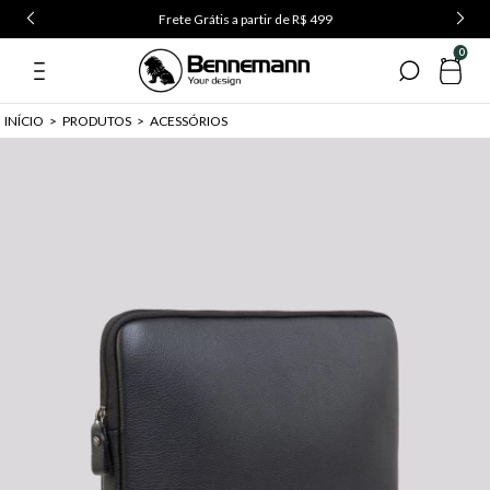
Frete Grátis a partir de R$ 499
0
INÍCIO
>
PRODUTOS
>
ACESSÓRIOS