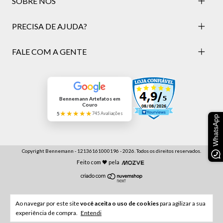
SOBRE NÓS
PRECISA DE AJUDA?
FALE COM A GENTE
Bennemann Artefatos em
Couro
★★★★★
5
745 Avaliações
WhatsApp
Copyright Bennemann - 12136161000196 - 2026. Todos os direitos reservados.
Feito com 🖤 pela
Ao navegar por este site
você aceita o uso de cookies
para agilizar a sua
experiência de compra.
Entendi