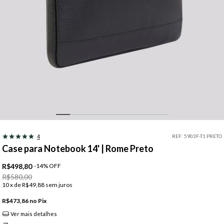
REF:
5903F-T1 PRETO
4
Case para Notebook 14' | Rome Preto
R$498,80
-
14
%
OFF
R$580,00
10
x de
R$49,88
sem juros
R$473,86
Pix
Ver mais detalhes