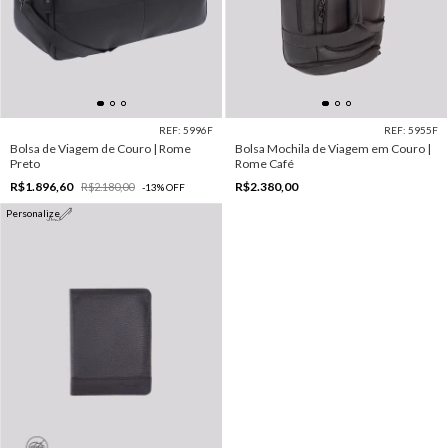
REF: 5996F
REF: 5955F
Bolsa de Viagem de Couro | Rome
Bolsa Mochila de Viagem em Couro |
Preto
Rome Café
R$1.896,60
R$2.380,00
R$2.180,00
-
13
%
OFF
Personalize