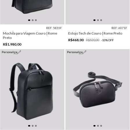
REF: 5855F
REF: 6071F
Mochila para Viagem Couro | Rome
Estojo Tech de Couro | Rome Preto
Preto
R$468,00
R$520,00
-
10
%
OFF
R$1.980,00
Personalize
Personalize