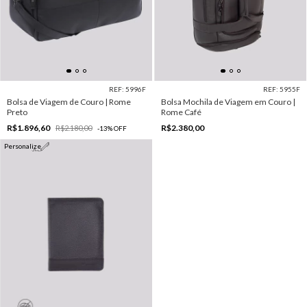
REF: 5996F
REF: 5955F
Bolsa de Viagem de Couro | Rome
Bolsa Mochila de Viagem em Couro |
Preto
Rome Café
R$1.896,60
R$2.380,00
R$2.180,00
-
13
%
OFF
Personalize