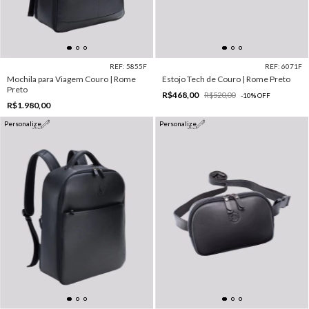
REF: 5855F
REF: 6071F
Mochila para Viagem Couro | Rome
Estojo Tech de Couro | Rome Preto
Preto
R$468,00
R$520,00
-
10
%
OFF
R$1.980,00
Personalize
Personalize