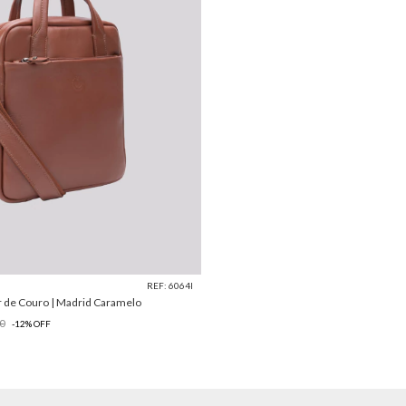
REF: 6064I
r de Couro | Madrid Caramelo
0
-
12
%
OFF