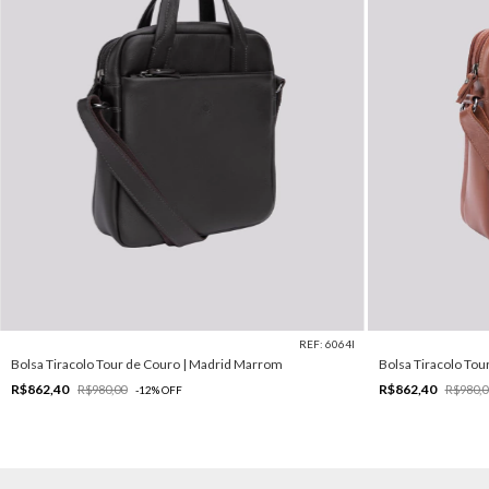
REF: 6064I
Bolsa Tiracolo Tour de Couro | Madrid Marrom
Bolsa Tiracolo Tou
R$862,40
R$862,40
R$980,00
R$980,0
-
12
%
OFF