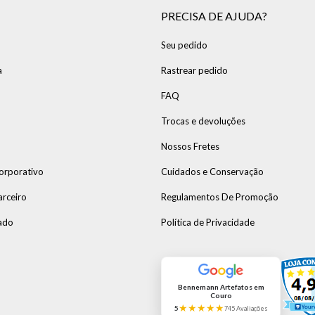
PRECISA DE AJUDA?
Seu pedido
a
Rastrear pedido
FAQ
Trocas e devoluções
Nossos Fretes
orporativo
Cuidados e Conservação
arceiro
Regulamentos De Promoção
ado
Política de Privacidade
Bennemann Artefatos em
Couro
★★★★★
5
745 Avaliações