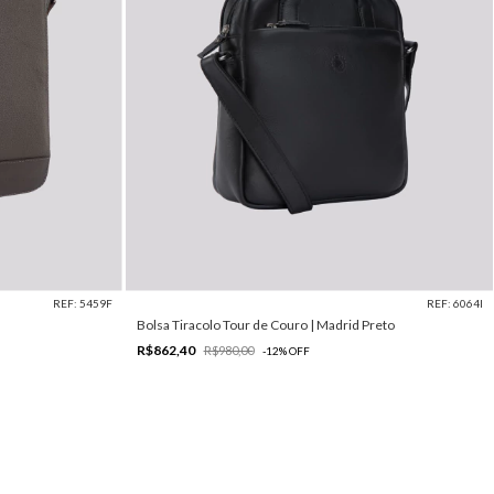
REF: 5459F
REF: 6064I
Bolsa Tiracolo Tour de Couro | Madrid Preto
R$862,40
R$980,00
-
12
%
OFF