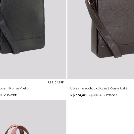
REF: 5459F
lorer | Rome Preto
Bolsa Tiracolo Explorer | Rome Café
R$774,40
0
R$880,00
-
12
%
OFF
-
12
%
OFF