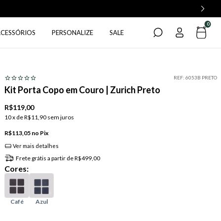
0
ACESSÓRIOS
PERSONALIZE
SALE
REF:
6053B PRETO
Kit Porta Copo em Couro | Zurich Preto
R$119,00
10
x de
R$11,90
sem juros
R$113,05
Pix
Ver mais detalhes
Frete grátis
a partir de
R$499,00
Cores: