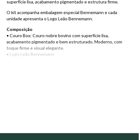
superfície lisa, acabamento pigmentado e estrutura firme.
O kit acompanha embalagem especial Bennemann e cada
unidade apresenta o Logo Leão Bennemann.
Composição
• Couro Box: Couro nobre bovino com superfície lisa,
acabamento pigmentado e bem estruturado. Moderno, com
toque firme e visual elegante.
• Logo Leão Bennemann.
• Embalagem especial Bennemann.
Encontre também outros modelos de
acessórios em couro
e
escolha a opção ideal para o seu estilo e necessidades!