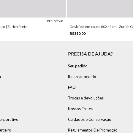
REF: 5956B
o | Zurich Preto
Desk Pad em couro 80X45cm | Zurich C
R$380,00
PRECISA DE AJUDA?
Seu pedido
a
Rastrear pedido
FAQ
Trocas e devoluções
Nossos Fretes
orporativo
Cuidados e Conservação
arceiro
Regulamentos De Promoção