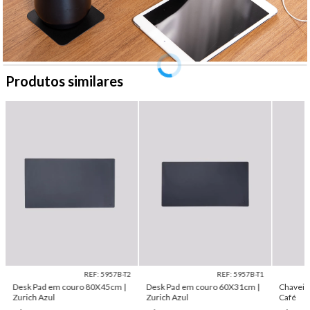
Produtos similares
REF: 5957B-T2
REF: 5957B-T1
Desk Pad em couro 80X45cm |
Desk Pad em couro 60X31cm |
Chaveir
Zurich Azul
Zurich Azul
Café