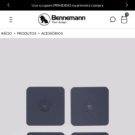
Use o cupom PRIMEIRA5 na primeira compra
0
INÍCIO
>
PRODUTOS
>
ACESSÓRIOS