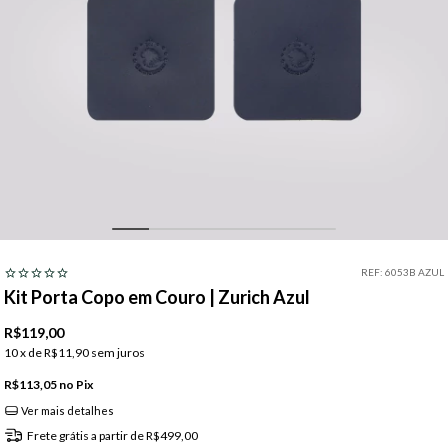
REF:
6053B AZUL
Kit Porta Copo em Couro | Zurich Azul
R$119,00
10
x de
R$11,90
sem juros
R$113,05
Pix
Ver mais detalhes
Frete grátis
a partir de
R$499,00