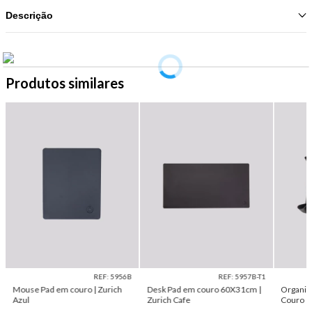
Descrição
Produtos similares
REF: 5956B
REF: 5957B-T1
Mouse Pad em couro | Zurich
Desk Pad em couro 60X31cm |
Organiz
Azul
Zurich Cafe
Couro | 