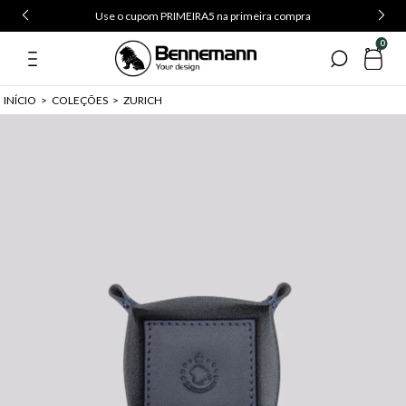
Use o cupom PRIMEIRA5 na primeira compra
0
INÍCIO
>
COLEÇÕES
>
ZURICH