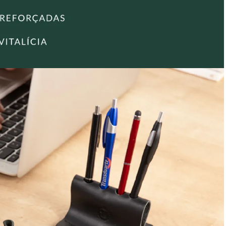
pronta entrega.
Encontre também outros modelos de
acessórios em couro
e
escolha a opção ideal para o seu estilo e necessidades!