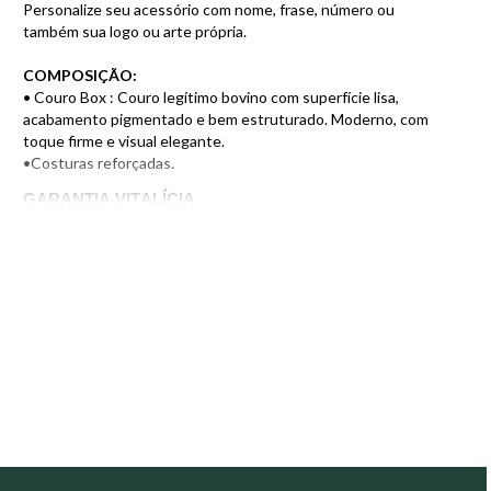
Personalize seu acessório com nome, frase, número ou
também sua logo ou arte própria.
COMPOSIÇÃO:
• Couro Box : Couro legítimo bovino com superfície lisa,
acabamento pigmentado e bem estruturado. Moderno, com
toque firme e visual elegante.
•Costuras reforçadas.
GARANTIA VITALÍCIA
Nosso compromisso com a qualidade ímpar de nossos
produtos.
COURO PREMIUM
Peles de origem bovina, nobres e criteriosamente
selecionadas.
DESIGN AUTORAL
Desde 2002, nosso design une inovação, leveza e
funcionalidade.
PRODUZIDO NO BRASIL
Produção própria em nossa sede no RS, com estoque a