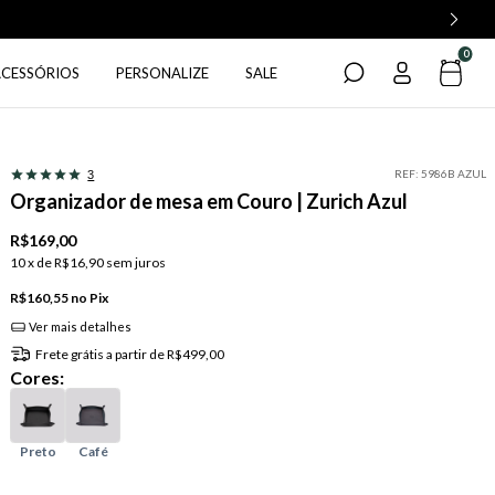
0
ACESSÓRIOS
PERSONALIZE
SALE
REF:
5986B AZUL
3
Organizador de mesa em Couro | Zurich Azul
R$169,00
10
x de
R$16,90
sem juros
R$160,55
Pix
Ver mais detalhes
Frete grátis
a partir de
R$499,00
Cores: