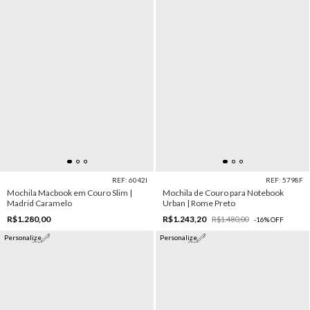
REF: 6042I
REF: 5798F
Mochila Macbook em Couro Slim |
Mochila de Couro para Notebook
Madrid Caramelo
Urban | Rome Preto
R$1.280,00
R$1.243,20
R$1.480,00
-
16
%
OFF
Personalize
Personalize