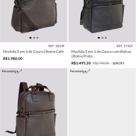
REF: 5854F
REF: 5742F
Mochila 3 em 1 de Couro | Rome Café
Mochila 3 em 1 de Couro com Bolsos
| Rome Preto
R$1.980,00
R$1.495,20
R$1.780,00
-
16
%
OFF
Personalize
Personalize