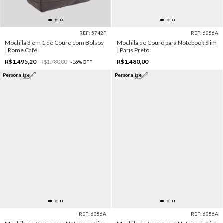
REF: 5742F
REF: 6056A
Mochila 3 em 1 de Couro com Bolsos
Mochila de Couro para Notebook Slim
| Rome Café
| Paris Preto
R$1.495,20
R$1.480,00
R$1.780,00
-
16
%
OFF
Personalize
Personalize
REF: 6056A
REF: 6056A