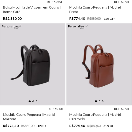
REF: 5955F
REF: 6043I
Bolsa Mochila de Viagem em Couro |
Mochila Couro Pequena | Madrid
Rome Café
Preto
R$2.380,00
R$774,40
R$880,00
-
12
%
OFF
Personalize
Personalize
REF: 6043I
REF: 6043I
Mochila Couro Pequena | Madrid
Mochila Couro Pequena | Madrid
Marrom
Caramelo
R$774,40
R$774,40
R$880,00
R$880,00
-
12
%
OFF
-
12
%
OFF