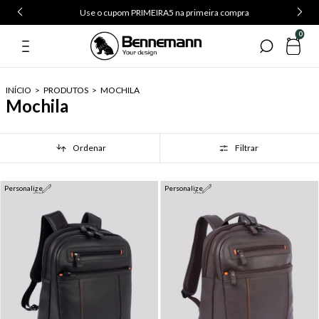
Use o cupom PRIMEIRA5 na primeira compra
0
INÍCIO
>
PRODUTOS
>
MOCHILA
Mochila
Ordenar
Filtrar
Personalize
Personalize