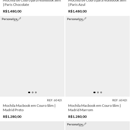
Mochila de Couro para Notebook Slim
Mochila de Couro para Notebook Slim
| Paris Chocolate
| Paris Azul
R$1.480,00
R$1.480,00
Personalize
Personalize
REF: 6042I
REF: 6042I
Mochila Macbook em Couro Slim |
Mochila Macbook em Couro Slim |
Madrid Preto
Madrid Marrom
R$1.280,00
R$1.280,00
Personalize