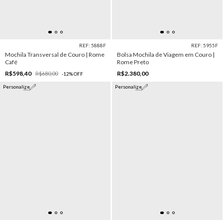
REF: 5888F
REF: 5955F
Mochila Transversal de Couro | Rome
Bolsa Mochila de Viagem em Couro |
Café
Rome Preto
R$598,40
R$2.380,00
R$680,00
-
12
%
OFF
Personalize
Personalize