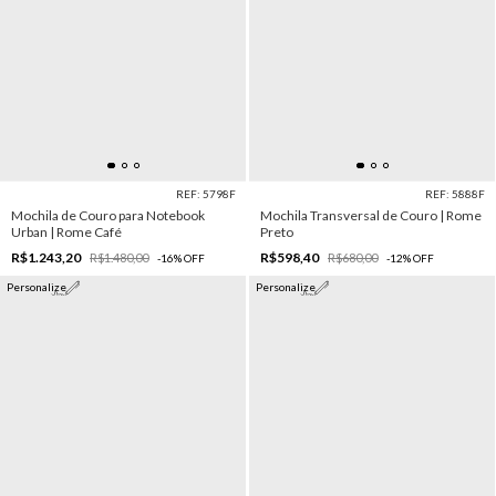
REF: 5798F
REF: 5888F
Mochila de Couro para Notebook
Mochila Transversal de Couro | Rome
Urban | Rome Café
Preto
R$1.243,20
R$598,40
R$1.480,00
R$680,00
-
16
%
OFF
-
12
%
OFF
Personalize
Personalize