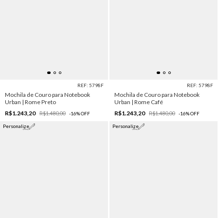
REF: 5798F
REF: 5798F
Mochila de Couro para Notebook
Mochila de Couro para Notebook
Urban | Rome Preto
Urban | Rome Café
R$1.243,20
R$1.243,20
R$1.480,00
R$1.480,00
-
16
%
OFF
-
16
%
OFF
Personalize
Personalize