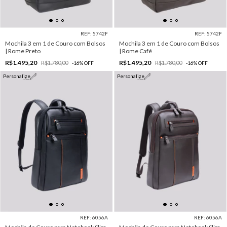
REF: 5742F
REF: 5742F
Mochila 3 em 1 de Couro com Bolsos
Mochila 3 em 1 de Couro com Bolsos
| Rome Preto
| Rome Café
R$1.495,20
R$1.495,20
R$1.780,00
R$1.780,00
-
16
%
OFF
-
16
%
OFF
Personalize
Personalize
REF: 6056A
REF: 6056A