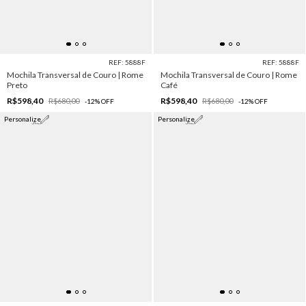
REF: 5888F
REF: 5888F
Mochila Transversal de Couro | Rome
Mochila Transversal de Couro | Rome
Preto
Café
R$598,40
R$598,40
R$680,00
R$680,00
-
12
%
OFF
-
12
%
OFF
Personalize
Personalize