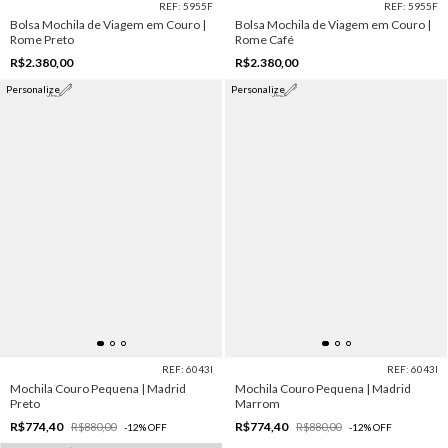
REF: 5955F
REF: 5955F
Bolsa Mochila de Viagem em Couro |
Bolsa Mochila de Viagem em Couro |
Rome Preto
Rome Café
R$2.380,00
R$2.380,00
Personalize
Personalize
REF: 6043I
REF: 6043I
Mochila Couro Pequena | Madrid
Mochila Couro Pequena | Madrid
Preto
Marrom
R$774,40
R$774,40
R$880,00
R$880,00
-
12
%
OFF
-
12
%
OFF