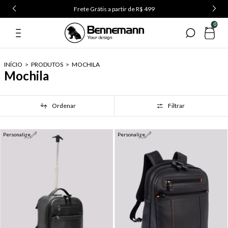
Use o cupom PRIMEIRA5 na primeira compra
0
INÍCIO
>
PRODUTOS
>
MOCHILA
Mochila
Ordenar
Filtrar
Personalize
Personalize