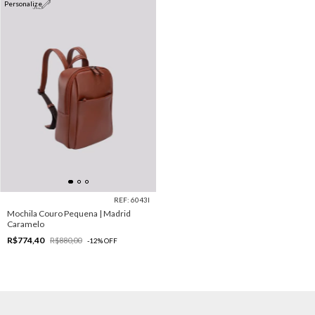
Personalize
REF: 6043I
Mochila Couro Pequena | Madrid
Caramelo
R$774,40
R$880,00
-
12
%
OFF