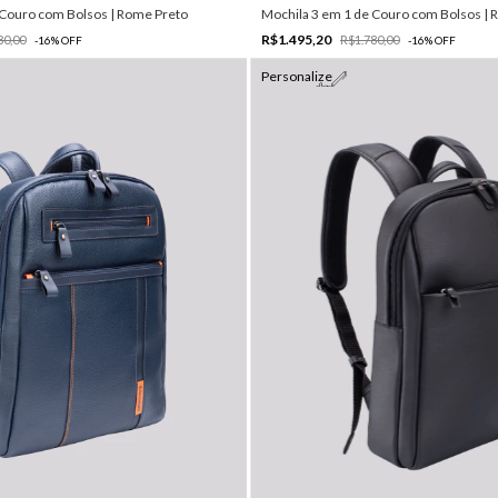
 Couro com Bolsos | Rome Preto
Mochila 3 em 1 de Couro com Bolsos |
R$1.495,20
80,00
R$1.780,00
-
16
%
OFF
-
16
%
OFF
Personalize