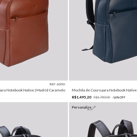
REF: 6000I
para Notebook Native | Madrid Caramelo
Mochila de Couro para Notebook Native 
R$1.495,20
R$1.780,00
-
16
%
OFF
Personalize