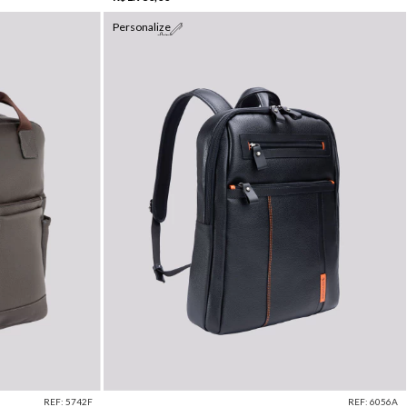
Personalize
REF: 5742F
REF: 6056A