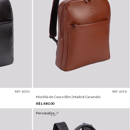
REF: 6031I
REF: 6031I
m
Mochila de Couro Slim | Madrid Caramelo
R$1.480,00
Personalize