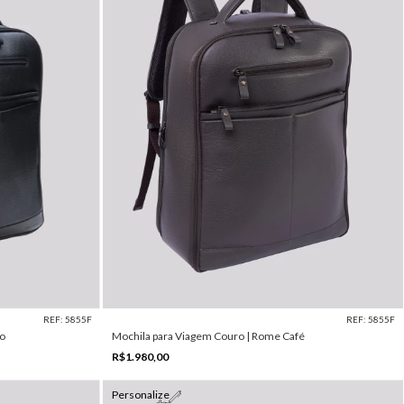
REF: 5855F
REF: 5855F
to
Mochila para Viagem Couro | Rome Café
R$1.980,00
Personalize