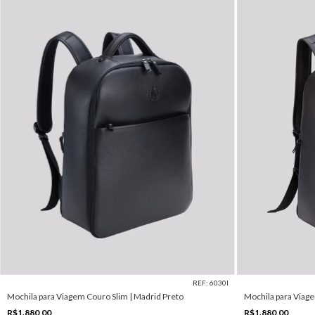
REF: 6030I
Mochila para Viagem Couro Slim | Madrid Preto
Mochila para Viag
R$1.880,00
R$1.880,00