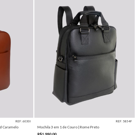
REF: 6030I
REF: 5854F
id Caramelo
Mochila 3 em 1 de Couro | Rome Preto
R$1.980,00