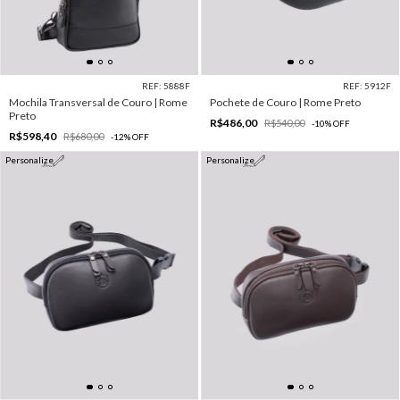
REF: 5888F
REF: 5912F
Mochila Transversal de Couro | Rome
Pochete de Couro | Rome Preto
Preto
R$486,00
R$540,00
-
10
%
OFF
R$598,40
R$680,00
-
12
%
OFF
Personalize
Personalize