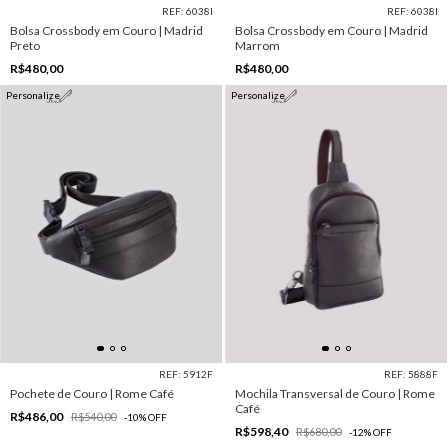
REF: 6038I
REF: 6038I
Bolsa Crossbody em Couro | Madrid
Bolsa Crossbody em Couro | Madrid
Preto
Marrom
R$480,00
R$480,00
Personalize
Personalize
REF: 5912F
REF: 5888F
Pochete de Couro | Rome Café
Mochila Transversal de Couro | Rome
Café
R$486,00
R$540,00
-
10
%
OFF
R$598,40
R$680,00
-
12
%
OFF