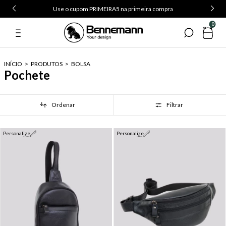
Use o cupom PRIMEIRA5 na primeira compra
0
INÍCIO
>
PRODUTOS
>
BOLSA
Pochete
Ordenar
Filtrar
Personalize
Personalize