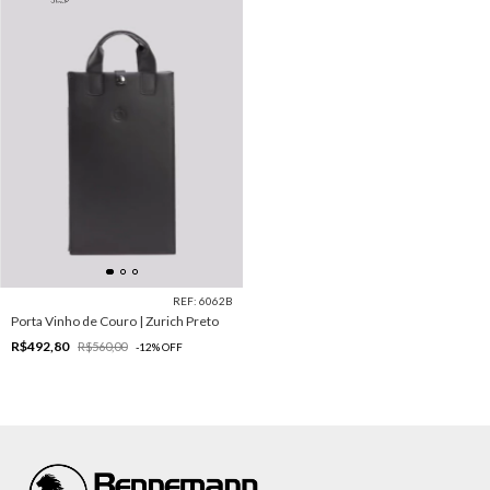
REF: 6062B
Porta Vinho de Couro | Zurich Preto
R$492,80
R$560,00
-
12
%
OFF