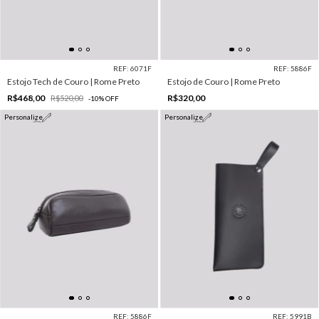
REF: 6071F
REF: 5886F
Estojo Tech de Couro | Rome Preto
Estojo de Couro | Rome Preto
R$468,00
R$320,00
R$520,00
-
10
%
OFF
Personalize
Personalize
REF: 5886F
REF: 5991B