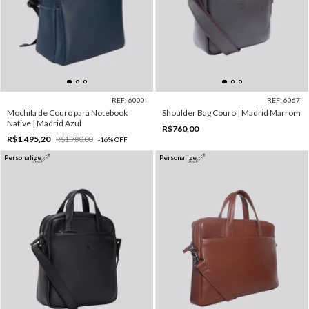
REF: 6000I
REF: 6067I
Mochila de Couro para Notebook
Shoulder Bag Couro | Madrid Marrom
Native | Madrid Azul
R$760,00
R$1.495,20
R$1.780,00
-
16
%
OFF
Personalize
Personalize