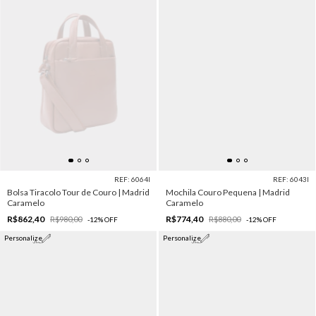
REF: 6064I
REF: 6043I
Bolsa Tiracolo Tour de Couro | Madrid
Mochila Couro Pequena | Madrid
Caramelo
Caramelo
R$862,40
R$774,40
R$980,00
R$880,00
-
12
%
OFF
-
12
%
OFF
Personalize
Personalize