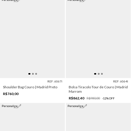
REF: 6067I
REF: 6064I
Shoulder Bag Couro | Madrid Preto
Bolsa Tiracolo Tour de Couro | Madrid
Marrom
R$760,00
R$862,40
R$980,00
-
12
%
OFF
Personalize
Personalize