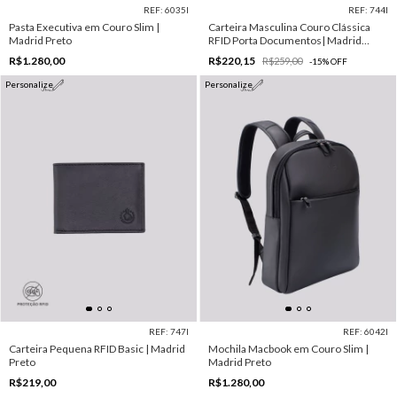
REF: 6035I
REF: 744I
Pasta Executiva em Couro Slim |
Carteira Masculina Couro Clássica
Madrid Preto
RFID Porta Documentos| Madrid
Marrom
R$1.280,00
R$220,15
R$259,00
-
15
%
OFF
Personalize
Personalize
REF: 747I
REF: 6042I
Carteira Pequena RFID Basic | Madrid
Mochila Macbook em Couro Slim |
Preto
Madrid Preto
R$219,00
R$1.280,00