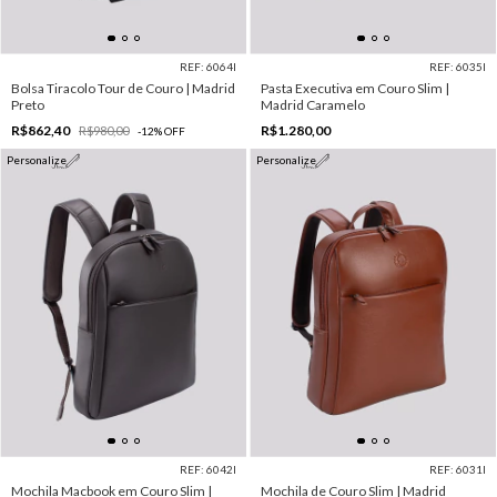
REF: 6064I
REF: 6035I
Bolsa Tiracolo Tour de Couro | Madrid
Pasta Executiva em Couro Slim |
Preto
Madrid Caramelo
R$862,40
R$1.280,00
R$980,00
-
12
%
OFF
Personalize
Personalize
REF: 6042I
REF: 6031I
Mochila Macbook em Couro Slim |
Mochila de Couro Slim | Madrid