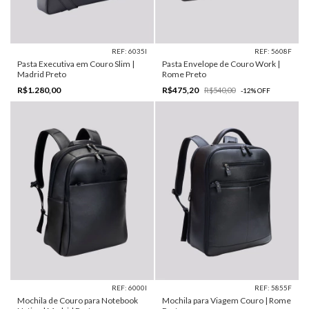
REF: 6035I
REF: 5608F
Pasta Executiva em Couro Slim |
Pasta Envelope de Couro Work |
Madrid Preto
Rome Preto
R$1.280,00
R$475,20
R$540,00
-
12
%
OFF
REF: 6000I
REF: 5855F
Mochila de Couro para Notebook
Mochila para Viagem Couro | Rome