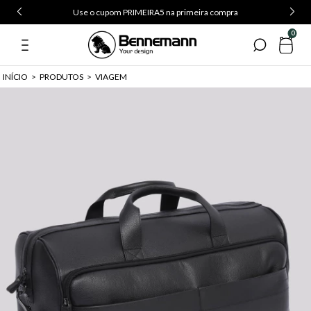
Use o cupom PRIMEIRA5 na primeira compra
0
INÍCIO
>
PRODUTOS
>
VIAGEM