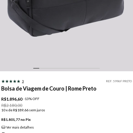
REF:
5996F PRETO
3
Bolsa de Viagem de Couro | Rome Preto
R$1.896,60
-
13
%
OFF
R$2.180,00
10
x de
R$189,66
sem juros
R$1.801,77
Pix
Ver mais detalhes