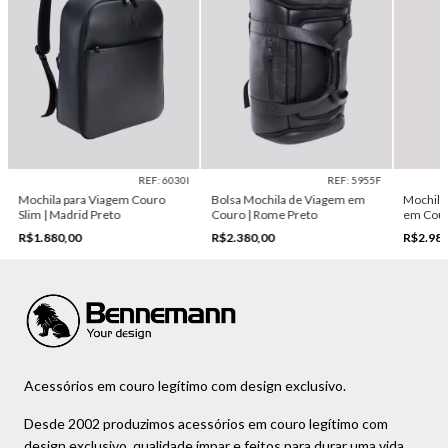
REF: 6030I
REF: 5955F
Mochila para Viagem Couro
Bolsa Mochila de Viagem em
Mochila
Slim | Madrid Preto
Couro | Rome Preto
em Cour
R$1.880,00
R$2.380,00
R$2.980
Acessórios em couro legítimo com design exclusivo.
Desde 2002 produzimos acessórios em couro legítimo com
design exclusivo, qualidade ímpar e feitos para durar uma vida